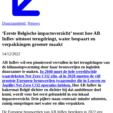
Duurzaamheid
,
Nieuws
‘Eerste Belgische impactoverzicht’ toont hoe AB
InBev uitstoot terugdringt, water bespaart en
verpakkingen groener maakt
14/12/2022
AB InBev wil een pioniersrol vervullen in het terugdringen van
de klimaatopwarming door haar brouwerijen en logistiek
duurzamer te maken.
In 2040 moet de hele wereldwijde
waardeketen Net Zero CO2 zijn, al in 2028 moeten de vijf
grootste Europese brouwerijen (waaronder die in Leuven en
Jupille) Net Zero CO2 operaties hebben.
Hoe AB InBev in
bakermat België dichter en dichter bij dat ambitieuze doel
komt, wordt voor het eerst gebundeld in een lokaal
impactoverzicht. Drie pijlers staan centraal: minder uitstoten,
zuinig omspringen met water en slim verpakken.
De Europese brouwerijen van AB InBev bereikten in 2022 een