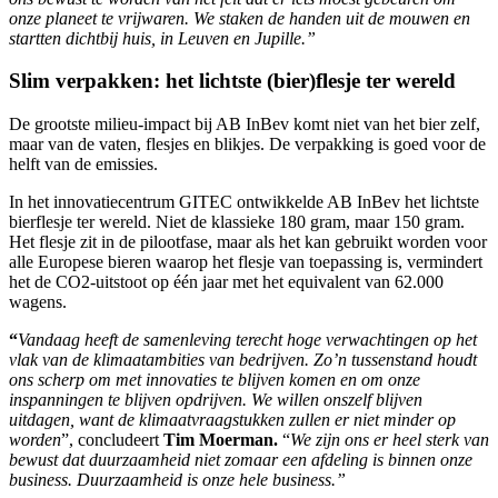
onze planeet te vrijwaren. We staken de handen uit de mouwen en
startten dichtbij huis, in Leuven en Jupille.”
Slim verpakken: het lichtste (bier)flesje ter wereld
De grootste milieu-impact bij AB InBev komt niet van het bier zelf,
maar van de vaten, flesjes en blikjes. De verpakking is goed voor de
helft van de emissies.
In het innovatiecentrum GITEC ontwikkelde AB InBev het lichtste
bierflesje ter wereld. Niet de klassieke 180 gram, maar 150 gram.
Het flesje zit in de pilootfase, maar als het kan gebruikt worden voor
alle Europese bieren waarop het flesje van toepassing is, vermindert
het de CO2-uitstoot op één jaar met het equivalent van 62.000
wagens.
“
Vandaag heeft de samenleving terecht hoge verwachtingen op het
vlak van de klimaatambities van bedrijven. Zo’n tussenstand houdt
ons scherp om met innovaties te blijven komen en om onze
inspanningen te blijven opdrijven. We willen onszelf blijven
uitdagen, want de klimaatvraagstukken zullen er niet minder op
worden
”, concludeert
Tim Moerman.
“
We zijn ons er heel sterk van
bewust dat duurzaamheid niet zomaar een afdeling is binnen onze
business. Duurzaamheid is onze hele business.”