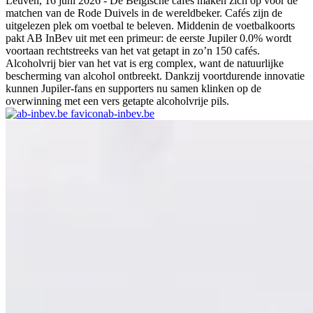
Leuven, 16 juni 2026 - De Belgische cafés maken zich op voor de
matchen van de Rode Duivels in de wereldbeker. Cafés zijn de
uitgelezen plek om voetbal te beleven. Middenin de voetbalkoorts
pakt AB InBev uit met een primeur: de eerste Jupiler 0.0% wordt
voortaan rechtstreeks van het vat getapt in zo’n 150 cafés.
Alcoholvrij bier van het vat is erg complex, want de natuurlijke
bescherming van alcohol ontbreekt. Dankzij voortdurende innovatie
kunnen Jupiler-fans en supporters nu samen klinken op de
overwinning met een vers getapte alcoholvrije pils.
ab-inbev.be