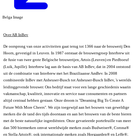
Belga Image
Over AB InBev
De oorsprong van onze activiteiten gaat terug tot 1366 naar de brouwerij Den
Hoorn, gevestigd in Leuven. In 1987 ontstaat de brouwersgroep Interbrew uit
de fusie van twee grote Belgische brouwerijen, Artois (Leuven) en Piedboeuf
(Luik, Jupille). Interbrew lag aan de basis van AB InBev, dat in 2004 ontstond
uit de combinatie van Interbrew met het Braziliaanse AmBev. In 2008
combineerde InBev met Anheuser-Busch tot Anheuser-Busch InBev, 's werelds
leidinggevende brouwer. Ons bedrijf staat voor een lange geschiedenis waarin
vakmanschap, kwaliteit, innovatie en service naar consumenten en partners
altijd centraal hebben gestaan. Onze droom is "Dreaming Big To Create A
Future With More Cheers". We zijn toegewijd aan het bouwen van geweldige
merken die de tand des tijds doorstaan en aan het brouwen van de beste bieren
met de beste natuurlijke ingrediënten. Onze gevarieerde portefeuille van meer
dan 500 biermerken omvat wereldwijde merken zoals Budweiser®, Corona®
en Stella Artois®; ook internationale merken zoals Hoegaarden® en Leffe®;