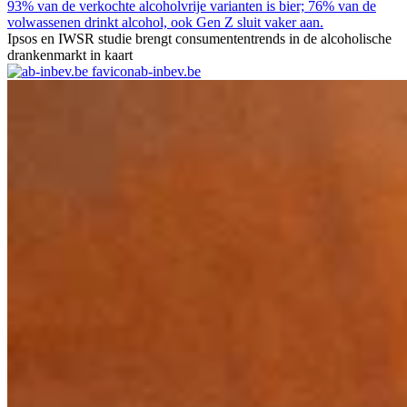
93% van de verkochte alcoholvrije varianten is bier; 76% van de
volwassenen drinkt alcohol, ook Gen Z sluit vaker aan.
Ipsos en IWSR studie brengt consumententrends in de alcoholische
drankenmarkt in kaart
ab-inbev.be