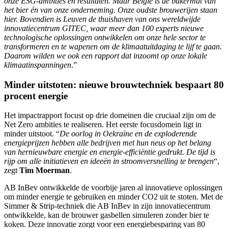
onze ESG-ambities en resultaten. Maar België is de bakermat van
het bier én van onze onderneming. Onze oudste brouwerijen staan
hier. Bovendien is Leuven de thuishaven van ons wereldwijde
innovatiecentrum GITEC, waar meer dan 100 experts nieuwe
technologische oplossingen ontwikkelen om onze hele sector te
transformeren en te wapenen om de klimaatuitdaging te lijf te gaan.
Daarom wilden we ook een rapport dat inzoomt op onze lokale
klimaatinspanningen
.”
Minder uitstoten: nieuwe brouwtechniek bespaart 80
procent energie
Het impactrapport focust op drie domeinen die cruciaal zijn om de
Net Zero ambities te realiseren. Het eerste focusdomein ligt in
minder uitstoot. “
De oorlog in Oekraïne en de exploderende
energieprijzen hebben alle bedrijven met hun neus op het belang
van hernieuwbare energie en energie-efficiëntie gedrukt. De tijd is
rijp om alle initiatieven en ideeën in stroomversnelling te brengen
“,
zegt
Tim Moerman
.
AB InBev ontwikkelde de voorbije jaren al innovatieve oplossingen
om minder energie te gebruiken en minder CO2 uit te stoten. Met de
Simmer & Strip-techniek die AB InBev in zijn innovatiecentrum
ontwikkelde, kan de brouwer gasbellen simuleren zonder bier te
koken. Deze innovatie zorgt voor een energiebesparing van 80