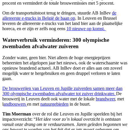
procent en vermindert de totale brouwemissies met 5 procent.
Om de transportuitstoot terug te dringen, stuurde AB InBev
de
allereerste e-trucks in België de baan op
. In Leuven en Brussel
leveren de allereerste e-trucks van het land bier aan de plaatselijke
horeca, en er zijn er zelfs nog eens
10 nieuwe op komst.
Waterverbruik verminderen: 300 olympische
zwembaden afvalwater zuiveren
Zonder water, geen bier. Niet alleen de hoge energieprijzen
beheersten het afgelopen jaar het nieuws, ook de waterschaarste was
opnieuw brandend actueel. AB InBev doet er alles aan om zoveel
mogelijk water te hergebruiken en geen druppel verloren te laten
gaan.
De brouwerijen van Leuven en Jupille zuiverden samen meer dan
300 olympische zwembaden afvalwater tot zuiver drinkwater.
De
brouwerij in Leuven deelt ook water met de lokale
brandweer
, met
l
andbouwers
en met
natuurgebieden
in de buurt.
Tim Moerman
over de rol die Leuven en Jupille speelden bij het
impactoverzicht: “
Het idee voor zo’n lokaal overzicht is ontstaan
vanuit onze drang om te verduurzamen. Jaren geleden begonnen we
ons bewust te worden van het feit dat er iets moest gebeuren om