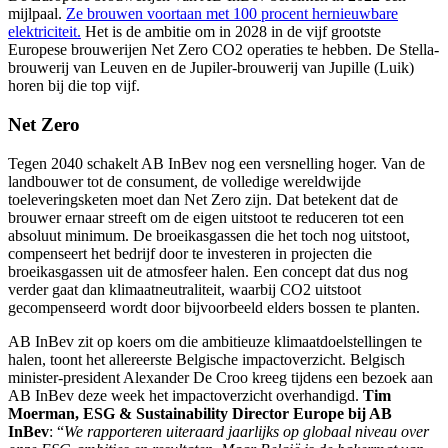
mijlpaal.
Ze brouwen voortaan met 100 procent hernieuwbare
elektriciteit.
Het is de ambitie om in 2028 in de vijf grootste
Europese brouwerijen Net Zero CO2 operaties te hebben. De Stella-
brouwerij van Leuven en de Jupiler-brouwerij van Jupille (Luik)
horen bij die top vijf.
Net Zero
Tegen 2040 schakelt AB InBev nog een versnelling hoger. Van de
landbouwer tot de consument, de volledige wereldwijde
toeleveringsketen moet dan Net Zero zijn. Dat betekent dat de
brouwer ernaar streeft om de eigen uitstoot te reduceren tot een
absoluut minimum. De broeikasgassen die het toch nog uitstoot,
compenseert het bedrijf door te investeren in projecten die
broeikasgassen uit de atmosfeer halen. Een concept dat dus nog
verder gaat dan klimaatneutraliteit, waarbij CO2 uitstoot
gecompenseerd wordt door bijvoorbeeld elders bossen te planten.
AB InBev zit op koers om die ambitieuze klimaatdoelstellingen te
halen, toont het allereerste Belgische impactoverzicht. Belgisch
minister-president Alexander De Croo kreeg tijdens een bezoek aan
AB InBev deze week het impactoverzicht overhandigd.
Tim
Moerman, ESG & Sustainability Director Europe bij AB
InBev
: “
We rapporteren uiteraard jaarlijks op globaal niveau over