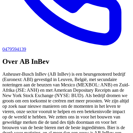
0479594139
Over AB InBev
Anheuser-Busch InBev (AB InBev) is een beursgenoteerd bedrijf
(Euronext: ABI) gevestigd in Leuven, België, met secundaire
noteringen aan de beurzen van Mexico (MEXBOL: ANB) en Zuid-
Afrika (JSE: ANH) en met American Depositary Receipts aan de
New York Stock Exchange (NYSE: BUD). Als bedrijf dromen we
groots om een toekomst te creëren met meer proosten. We zijn altijd
op zoek naar nieuwe manieren om de momenten in het leven te
vieren, onze sector vooruit te helpen en een betekenisvolle impact
op de wereld te hebben. We zetten ons in voor het bouwen van
geweldige merken die de tand des tijds doorstaan en voor het
brouwen van de beste bieren met de beste ingrediënten. Bier is de
drank voor matiging, en al meer dan een eeuw is AB InBev een