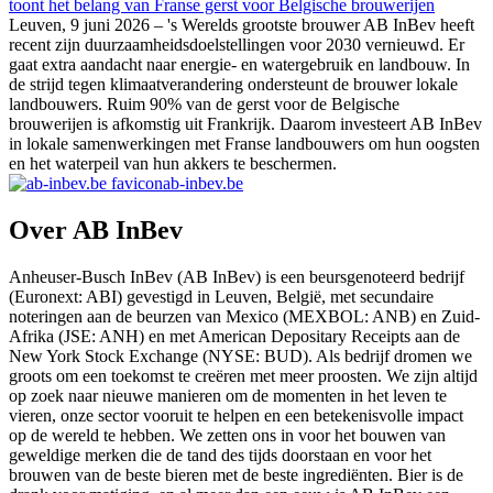
toont het belang van Franse gerst voor Belgische brouwerijen
Leuven, 9 juni 2026 – 's Werelds grootste brouwer AB InBev heeft
recent zijn duurzaamheidsdoelstellingen voor 2030 vernieuwd. Er
gaat extra aandacht naar energie- en watergebruik en landbouw. In
de strijd tegen klimaatverandering ondersteunt de brouwer lokale
landbouwers. Ruim 90% van de gerst voor de Belgische
brouwerijen is afkomstig uit Frankrijk. Daarom investeert AB InBev
in lokale samenwerkingen met Franse landbouwers om hun oogsten
en het waterpeil van hun akkers te beschermen.
ab-inbev.be
Over AB InBev
Anheuser-Busch InBev (AB InBev) is een beursgenoteerd bedrijf
(Euronext: ABI) gevestigd in Leuven, België, met secundaire
noteringen aan de beurzen van Mexico (MEXBOL: ANB) en Zuid-
Afrika (JSE: ANH) en met American Depositary Receipts aan de
New York Stock Exchange (NYSE: BUD). Als bedrijf dromen we
groots om een toekomst te creëren met meer proosten. We zijn altijd
op zoek naar nieuwe manieren om de momenten in het leven te
vieren, onze sector vooruit te helpen en een betekenisvolle impact
op de wereld te hebben. We zetten ons in voor het bouwen van
geweldige merken die de tand des tijds doorstaan en voor het
brouwen van de beste bieren met de beste ingrediënten. Bier is de