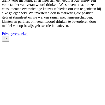
drank voor matiging, en al meer dan een eeuw is AB InBev een
voorstander van verantwoord drinken. We streven ernaar onze
consumenten evenwichtige keuzes te bieden om van te genieten bij
elke gelegenheid. We investeren ook in marketing die positief
gedrag stimuleert en we werken samen met gemeenschappen,
klanten en partners om verantwoord drinken te bevorderen door
middel van op bewijs gebaseerde initiatieven.
Privacyverzoeken