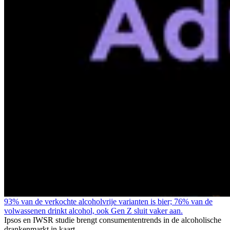
93% van de verkochte alcoholvrije varianten is bier; 76% van de
volwassenen drinkt alcohol, ook Gen Z sluit vaker aan.
Ipsos en IWSR studie brengt consumententrends in de alcoholische
drankenmarkt in kaart