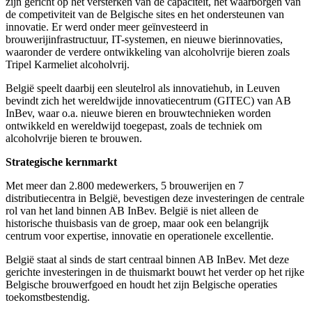
zijn gericht op het versterken van de capaciteit, het waarborgen van
de competiviteit van de Belgische sites en het ondersteunen van
innovatie. Er werd onder meer geïnvesteerd in
brouwerijinfrastructuur, IT-systemen, en nieuwe bierinnovaties,
waaronder de verdere ontwikkeling van alcoholvrije bieren zoals
Tripel Karmeliet alcoholvrij.
België speelt daarbij een sleutelrol als innovatiehub, in Leuven
bevindt zich het wereldwijde innovatiecentrum (GITEC) van AB
InBev, waar o.a. nieuwe bieren en brouwtechnieken worden
ontwikkeld en wereldwijd toegepast, zoals de techniek om
alcoholvrije bieren te brouwen.
Strategische kernmarkt
Met meer dan 2.800 medewerkers, 5 brouwerijen en 7
distributiecentra in België, bevestigen deze investeringen de centrale
rol van het land binnen AB InBev. België is niet alleen de
historische thuisbasis van de groep, maar ook een belangrijk
centrum voor expertise, innovatie en operationele excellentie.
België staat al sinds de start centraal binnen AB InBev. Met deze
gerichte investeringen in de thuismarkt bouwt het verder op het rijke
Belgische brouwerfgoed en houdt het zijn Belgische operaties
toekomstbestendig.