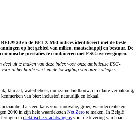
BEL® 20 en de BEL® Mid indices identificeert met de beste
ningen op het gebied van milieu, maatschappij en bestuur. De
economische prestaties te combineren met ESG-overwegingen.
 deel uit te maken van deze index voor onze ambitieuze ESG-
ng voor al het harde werk en de toewijding van onze collega’s.”
uik, klimaat, waterbeheer, duurzame landbouw, circulaire verpakking,
e kenmerken van bier: inclusief, natuurlijk en lokaal.
uurzaamheid als een kans voor innovatie, groei, waardecreatie en
egen 2040 in zijn hele waardeketen
Net Zero
te maken. In België
steringen in
elektrische vrachtwagens
voor de levering van haar