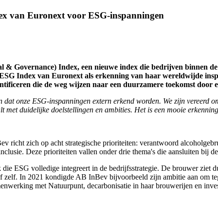
ex van Euronext voor ESG-inspanningen
& Governance) Index, een nieuwe index die bedrijven binnen de 
SG Index van Euronext als erkenning van haar wereldwijde inspan
ntificeren die de weg wijzen naar een duurzamere toekomst door 
n dat onze ESG-inspanningen extern erkend worden. We zijn vereerd om
ult met duidelijke doelstellingen en ambities. Het is een mooie erkenni
richt zich op acht strategische prioriteiten: verantwoord alcoholgebr
nclusie. Deze prioriteiten vallen onder drie thema's die aansluiten bij d
ie ESG volledige integreert in de bedrijfsstrategie. De brouwer ziet d
jf zelf. In 2021 kondigde AB InBev bijvoorbeeld zijn ambitie aan om t
enwerking met Natuurpunt, decarbonisatie in haar brouwerijen en inve