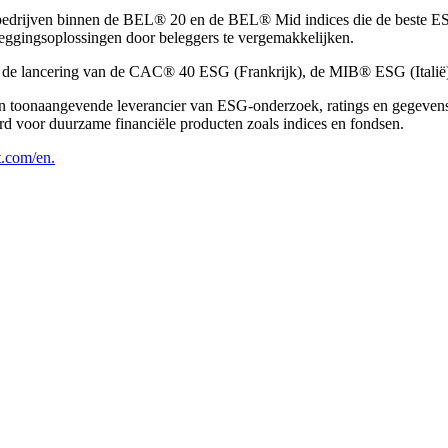
rijven binnen de BEL® 20 en de BEL® Mid indices die de beste ESG-pr
ggingsoplossingen door beleggers te vergemakkelijken.
es, na de lancering van de CAC® 40 ESG (Frankrijk), de MIB® ESG (
oonaangevende leverancier van ESG-onderzoek, ratings en gegevens, en
ard voor duurzame financiële producten zoals indices en fondsen.
t.com/en.