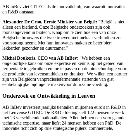
AB InBev ziet GITEC als de innovatiehub, van waaruit innovaties
en R&D ontstaan.
Alexander De Croo, Eerste Minister van België:
“België is niet
alleen een bierland. Onze Belgische onderzoekers zijn ook
toonaangevend in biotech. Knap om te zien hoe één van onze
Belgische brouwers die twee troeven met mekaar verbindt en zo
voorsprong neemt. Met hun innovaties maken ze beter bier:
lekkerder, gezonder en duurzamer.”
Michel Doukeris, CEO van AB InBev:
"We hebben een
ongelooflijke kans om onze expertise en kennis op het gebied van
fermentatie te gebruiken en toe te passen op de biotechnologie voor
de productie van levensmiddelen en dranken. We willen een partner
zijn van Belgiëom vanpreciesiefermentatie startende van gist,
eenbelangrijke bijdrage te makenvoor duurzame voeding.”
Onderzoek en Ontwikkeling in Leuven
AB InBev investeert jaarlijks tientallen miljoenen euro's in R&D in
het Leuvense GITEC. De R&D afdeling stelt 122 mensen te werk
met 23 verschillende nationaliteiten. Allen hebben een verregaande
technische expertise, maar liefst 24 mensen hebben een PhD. De
innovatie richt zich op drie strategische pijlers: commerciële,