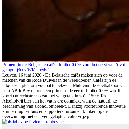
Primeur in de Belgische cafés: Jupiler 0.0% voor het eerst van ’t vat
getapt tijdens WK voetbal
Leuven, 16 juni 2026 - De Belgische cafés maken zich op voor de
matchen van de Rode Duivels in de wereldbeker. Cafés zijn de
uitgelezen plek om voetbal te beleven. Middenin de voetbalkoorts
pakt AB InBev uit met een primeur: de eerste Jupiler 0.0% wordt
voortaan rechtstreeks van het vat getapt in zo’n 150 cafés.
Alcoholvrij bier van het vat is erg complex, want de natuurlijke
bescherming van alcohol ontbreekt. Dankzij voortdurende innovatie
kunnen Jupiler-fans en supporters nu samen klinken op de
overwinning met een vers getapte alcoholvrije pils.
ab-inbev.be