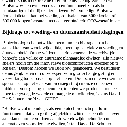
eiwitten zoals melkproteïne of ei-proteïne. De ingrediënten van
BioBrew willen even voedzaam en functioneel zijn als hun
plantaardige of dierlijke alternatieven. Eén volledige BioBrew
fermentatietank kan het voedingsequivalent van 5000 koeien of
300.000 kippen bevatten, met een verminderde CO2-voetafdruk.*
Bijdrage tot voeding- en duurzaamheidsuitdagingen
Biotechnologische ontwikkelingen kunnen bijdragen aan het
aanpakken van wereldwijdeuitdagingen op het vlak van voeding en
duurzaamheid. Om te voldoen aan de toenemende wereldwijde
behoefte aan veilige en duurzame plantaardige eiwitten, zijn nieuwe
spelers nodig om die innovatieve biotechproducten effectief op te
schalen."Daarom hebben we BioBrew gelanceerd. We bestuderen
de mogelijkheden om onze expertise in grootschalige gisting en
verwerking toe te passen op niet-bieren. Door samen te werken met
specialisten op het vlak van precisiegisting en onze collectieve
middelen voor gisting te benutten, trachten we producten met een
hoge toegevoegde waarde en marge te ontwikkelen,” aldus David
De Schutter, hoofd van GITEC. ​
“BioBrew zal uiteindelijk als een biotechproductieplatform
functioneren dat van gisting afgeleide eiwitten als een dienst levert
aan klanten om te voldoen aan de wereldwijde behoefte aan
alternatieven voor dierlijke eiwitten," stelt David De Schutter. ​