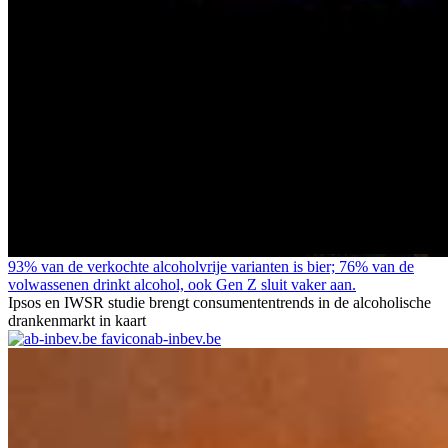
93% van de verkochte alcoholvrije varianten is bier; 76% van de
volwassenen drinkt alcohol, ook Gen Z sluit vaker aan.
Ipsos en IWSR studie brengt consumententrends in de alcoholische
drankenmarkt in kaart
ab-inbev.be