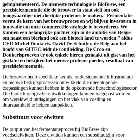
geïmplementeerd. De nieuwste technologie is BioBrew, een
precisiefermentatie die de brouwer in staat stelt om ook
hoogwaardige niet-dierlijke proteïnes te maken. “Fermentatie
vormt de kern van het brouwproces en wij blijven investeren in
innovatie om onze commerciële strategie te bevorderen. We
kunnen een belangrijke partner zijn in de ambitie van België
om naast een bierland ook een biotech land te worden,” aldus
CEO Michel Doukeris. David De Schutter, de Belg aan het
hoofd van GITEC leidt de rondleiding. De Croo en
Doukerisproeven er ook enkele bieren gemaakt uit gist van het
gistlabo en bekijken het nieuwe proteïne poeder, resultaat van
precisiefermentatie.
De brouwer heeft specifieke kennis, ondersteunende infrastructuur
en nieuwe bedrijfsprocessen ontwikkeld die uiteenlopende
toepassingen kunnen hebben in de opkomende biotechnologiesector.
Die biotechnologische ontwikkelingen kunnen toegepast worden
om wereldwijd uitdagingen op het vlak van voeding en
duurzaamheid te helpen aanpakken.
Substituut voor eiwitten
De output van het fermentatieproces bij BioBrew zijn
voedseleiwitten. Deze eiwitten kunnen een substituutzijn voor