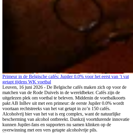
Primeur in de Belgische cafés: Jupiler 0.0% voor het eerst van ’t vat
getapt tijdens WK voetbal
Leuven, 16 juni 2026 - De Belgische cafés maken zich op voor de
matchen van de Rode Duivels in de wereldbeker. Cafés zijn de
uitgelezen plek om voetbal te beleven. Middenin de voetbalkoorts
pakt AB InBev uit met een primeur: de eerste Jupiler 0.0% wordt
voortaan rechtstreeks van het vat getapt in zo’n 150 cafés.
Alcoholvrij bier van het vat is erg complex, want de natuurlijke
bescherming van alcohol ontbreekt. Dankzij voortdurende innovatie
kunnen Jupiler-fans en supporters nu samen klinken op de
overwinning met een vers getapte alcoholvrije pils.