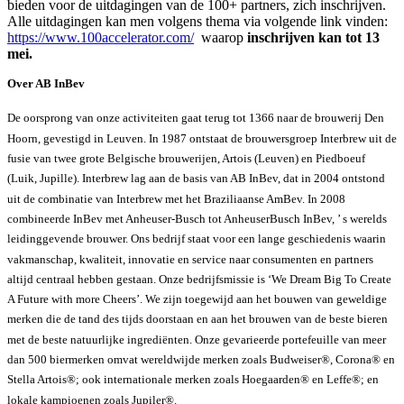
bieden voor de uitdagingen van de 100+ partners, zich inschrijven.
Alle uitdagingen kan men volgens thema via volgende link vinden:
https://www.100accelerator.com/
​ waarop
inschrijven kan tot 13
mei.
Over AB InBev ​
De oorsprong van onze activiteiten gaat terug tot 1366 naar de brouwerij Den
Hoorn, gevestigd in Leuven. In 1987 ontstaat de brouwersgroep Interbrew uit de
fusie van twee grote Belgische brouwerijen, Artois (Leuven) en Piedboeuf
(Luik, Jupille). Interbrew lag aan de basis van AB InBev, dat in 2004 ontstond
uit de combinatie van Interbrew met het Braziliaanse AmBev. In 2008
combineerde InBev met Anheuser-Busch tot AnheuserBusch InBev, ’ s werelds
leidinggevende brouwer. Ons bedrijf staat voor een lange geschiedenis waarin
vakmanschap, kwaliteit, innovatie en service naar consumenten en partners
altijd centraal hebben gestaan. Onze bedrijfsmissie is ‘We Dream Big To Create
A Future with more Cheers’. We zijn toegewijd aan het bouwen van geweldige
merken die de tand des tijds doorstaan en aan het brouwen van de beste bieren
met de beste natuurlijke ingrediënten. Onze gevarieerde portefeuille van meer
dan 500 biermerken omvat wereldwijde merken zoals Budweiser®, Corona® en
Stella Artois®; ook internationale merken zoals Hoegaarden® en Leffe®; en
lokale kampioenen zoals Jupiler®. ​ ​ ​