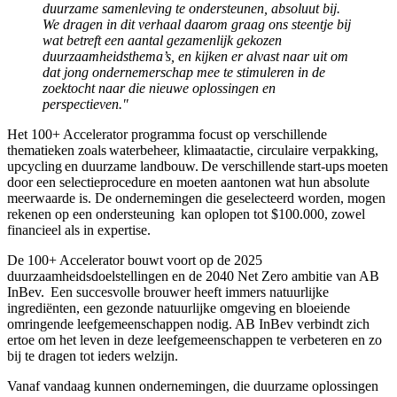
duurzame samenleving te ondersteunen, absoluut bij.
We dragen in dit verhaal daarom graag ons steentje bij
wat betreft een aantal gezamenlijk gekozen
duurzaamheidsthema’s, en kijken er alvast naar uit om
dat jong ondernemerschap mee te stimuleren in de
zoektocht naar die nieuwe oplossingen en
perspectieven."
Het 100+ Accelerator programma focust op verschillende
thematieken zoals waterbeheer, klimaatactie, circulaire verpakking,
upcycling en duurzame landbouw. De verschillende start-ups moeten
door een selectieprocedure en moeten aantonen wat hun absolute
meerwaarde is. De ondernemingen die geselecteerd worden, mogen
rekenen op een ondersteuning ​ kan oplopen tot $100.000, zowel
financieel als in expertise.
De 100+ Accelerator bouwt voort op de 2025
duurzaamheidsdoelstellingen en de 2040 Net Zero ambitie van AB
InBev. ​ Een succesvolle brouwer heeft immers natuurlijke
ingrediënten, een gezonde natuurlijke omgeving en bloeiende
omringende leefgemeenschappen nodig. AB InBev verbindt zich
ertoe om het leven in deze leefgemeenschappen te verbeteren en zo
bij te dragen tot ieders welzijn. ​
Vanaf vandaag kunnen ondernemingen, die duurzame oplossingen