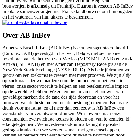
landbouwers. Ruim 90% van de gerst voor de Belgische
brouwerijen is afkomstig uit Frankrijk. Daarom investeert AB InBev
in lokale samenwerkingen met Franse landbouwers om hun oogsten
en het waterpeil van hun akkers te beschermen.
ab-inbev.be
Over AB InBev
Anheuser-Busch InBev (AB InBev) is een beursgenoteerd bedrijf
(Euronext: ABI) gevestigd in Leuven, België, met secundaire
noteringen aan de beurzen van Mexico (MEXBOL: ANB) en Zuid-
Afrika (JSE: ANH) en met American Depositary Receipts aan de
New York Stock Exchange (NYSE: BUD). Als bedrijf dromen we
groots om een toekomst te creëren met meer proosten. We zijn altijd
op zoek naar nieuwe manieren om de momenten in het leven te
vieren, onze sector vooruit te helpen en een betekenisvolle impact
op de wereld te hebben. We zetten ons in voor het bouwen van
geweldige merken die de tand des tijds doorstaan en voor het
brouwen van de beste bieren met de beste ingrediënten. Bier is de
drank voor matiging, en al meer dan een eeuw is AB InBev een
voorstander van verantwoord drinken. We streven ernaar onze
consumenten evenwichtige keuzes te bieden om van te genieten bij
elke gelegenheid. We investeren ook in marketing die positief
gedrag stimuleert en we werken samen met gemeenschappen,
klanten en partners om verantwoord drinken te bevorderen door