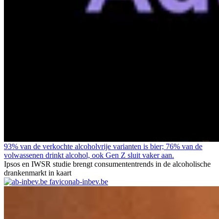
93% van de verkochte alcoholvrije varianten is bier; 76% van de
volwassenen drinkt alcohol, ook Gen Z sluit vaker aan.
Ipsos en IWSR studie brengt consumententrends in de alcoholische
drankenmarkt in kaart
ab-inbev.be