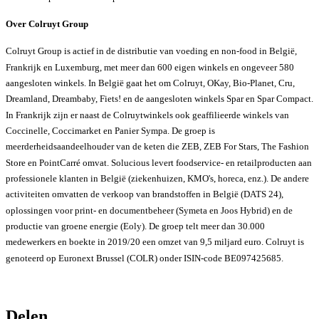
Over Colruyt Group
Colruyt Group is actief in de distributie van voeding en non-food in België,
Frankrijk en Luxemburg, met meer dan 600 eigen winkels en ongeveer 580
aangesloten winkels. In België gaat het om Colruyt, OKay, Bio-Planet, Cru,
Dreamland, Dreambaby, Fiets! en de aangesloten winkels Spar en Spar Compact.
In Frankrijk zijn er naast de Colruytwinkels ook geaffilieerde winkels van
Coccinelle, Coccimarket en Panier Sympa. De groep is
meerderheidsaandeelhouder van de keten die ZEB, ZEB For Stars, The Fashion
Store en PointCarré omvat. Solucious levert foodservice- en retailproducten aan
professionele klanten in België (ziekenhuizen, KMO's, horeca, enz.). De andere
activiteiten omvatten de verkoop van brandstoffen in België (DATS 24),
oplossingen voor print- en documentbeheer (Symeta en Joos Hybrid) en de
productie van groene energie (Eoly). De groep telt meer dan 30.000
medewerkers en boekte in 2019/20 een omzet van 9,5 miljard euro. Colruyt is
genoteerd op Euronext Brussel (COLR) onder ISIN-code BE097425685.
Delen