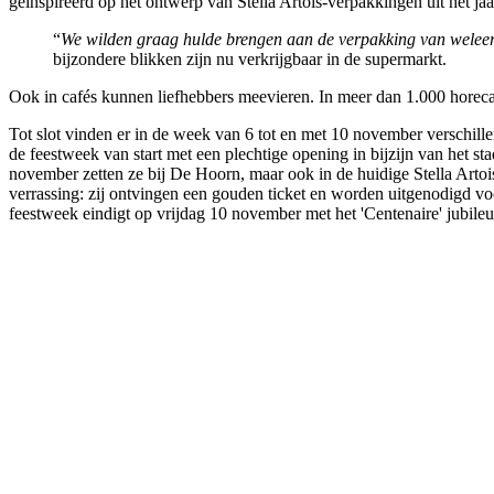
geïnspireerd op het ontwerp van Stella Artois-verpakkingen uit het ja
“
We wilden graag hulde brengen aan de verpakking van weleer m
bijzondere blikken zijn nu verkrijgbaar in de supermarkt. ​
Ook in cafés kunnen liefhebbers meevieren. In meer dan 1.000 horecaza
Tot slot vinden er in de week van 6 tot en met 10 november versch
de feestweek van start met een plechtige opening in bijzijn van het
november zetten ze bij De Hoorn, maar ook in de huidige Stella Arto
verrassing: zij ontvingen een gouden ticket en worden uitgenodigd 
feestweek eindigt op vrijdag 10 november met het 'Centenaire' jubil