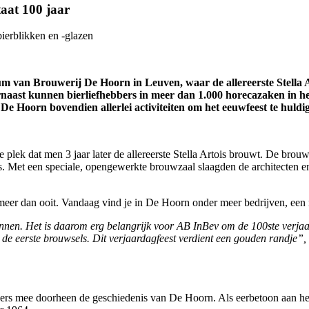
taat
100
jaar
bierblikken en
-
glazen
eum van Brouwerij De Hoorn in Leuven, waar de allereerste Stella 
rnaast kunnen bierliefhebbers in meer dan 1.000 horecazaken in het 
 Hoorn bovendien allerlei activiteiten om het eeuwfeest te huldi
lek dat men 3 jaar later de allereerste Stella Artois brouwt. De brouwe
ers. Met een speciale, opengewerkte brouwzaal slaagden de architecten 
eer dan ooit. Vandaag vind je in De Hoorn onder meer bedrijven, een r
nnen. Het is daarom erg belangrijk voor AB InBev om de 100ste verjaar
e eerste brouwsels. Dit verjaardagfeest verdient een gouden randje”, 
ers mee doorheen de geschiedenis van De Hoorn. Als eerbetoon aan het 