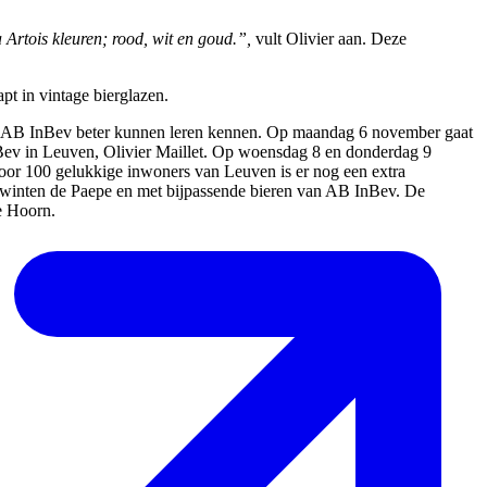
 Artois kleuren; rood, wit en goud.”,
vult Olivier aan.
Deze
t in vintage bierglazen. ​
en AB InBev beter kunnen leren kennen. Op maandag 6 november gaat
InBev in Leuven, Olivier Maillet. Op woensdag 8 en donderdag 9
Voor 100 gelukkige inwoners van Leuven is er nog een extra
 Kwinten de Paepe en met bijpassende bieren van AB InBev. De
De Hoorn.