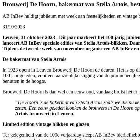
Brouwerij
De Hoorn,
bakermat
van Stella Artois,
bes
AB
InBev
huldigt jubileum
met
week aan feestelijkheden en
vintage
31/10/2023
Leuven, 31 oktober 2023 - Dit jaar markeert het 100-jarig jubil
lanceert AB InBev speciale edities van Stella Artois-blikken. Daa
Tijdens de tweede week van november organiseren AB InBev en De
De bakermat van Stella Artois
In 1923 opent in Leuven Brouwerij De Hoorn de deuren. Het is op die p
100 jaar geleden, voor een aanzienlijke stijging van de productiecijf
benutten in de hoogte.
Brouwerij De Hoorn is dan wel een eeuw oud, vandaag bruist het er m
“De Hoorn is de bakermat van Stella Artois zoals we die nu ke
zetten. Een eeuw geleden klonken de brouwers in De Hoorn op d
Artois brouwerij in Leuven
.
Limited edition vintage blikken en glazen
Ter gelegenheid van de 100e verjaardag sleept AB InBev bierliefhebb