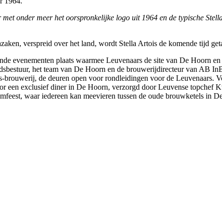
ar 1964.
et onder meer het oorspronkelijke logo uit 1964 en de typische Stella
ken, verspreid over het land, wordt Stella Artois de komende tijd getap
illende evenementen plaats waarmee Leuvenaars de site van De Hoorn 
 stadsbestuur, het team van De Hoorn en de brouwerijdirecteur van AB 
is-brouwerij, de deuren open voor rondleidingen voor de Leuvenaars. 
voor een exclusief diner in De Hoorn, verzorgd door Leuvense topchef
eumfeest, waar iedereen kan meevieren tussen de oude brouwketels in 