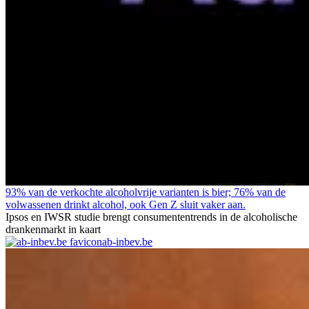
93% van de verkochte alcoholvrije varianten is bier; 76% van de
volwassenen drinkt alcohol, ook Gen Z sluit vaker aan.
Ipsos en IWSR studie brengt consumententrends in de alcoholische
drankenmarkt in kaart
ab-inbev.be