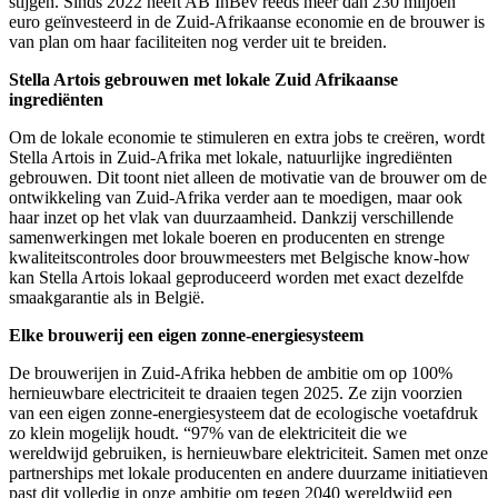
stijgen. Sinds 2022 heeft AB InBev reeds meer dan 230 miljoen
euro geïnvesteerd in de Zuid-Afrikaanse economie en de brouwer is
van plan om haar faciliteiten nog verder uit te breiden.
Stella Artois gebrouwen met lokale Zuid Afrikaanse
ingrediënten
Om de lokale economie te stimuleren en extra jobs te creëren, wordt
Stella Artois in Zuid-Afrika met lokale, natuurlijke ingrediënten
gebrouwen. Dit toont niet alleen de motivatie van de brouwer om de
ontwikkeling van Zuid-Afrika verder aan te moedigen, maar ook
haar inzet op het vlak van duurzaamheid. Dankzij verschillende
samenwerkingen met lokale boeren en producenten en strenge
kwaliteitscontroles door brouwmeesters met Belgische know-how
kan Stella Artois lokaal geproduceerd worden met exact dezelfde
smaakgarantie als in België.
Elke brouwerij een eigen zonne-energiesysteem
De brouwerijen in Zuid-Afrika hebben de ambitie om op 100%
hernieuwbare electriciteit te draaien tegen 2025. Ze zijn voorzien
van een eigen zonne-energiesysteem dat de ecologische voetafdruk
zo klein mogelijk houdt. “97% van de elektriciteit die we
wereldwijd gebruiken, is hernieuwbare elektriciteit. Samen met onze
partnerships met lokale producenten en andere duurzame initiatieven
past dit volledig in onze ambitie om tegen 2040 wereldwijd een