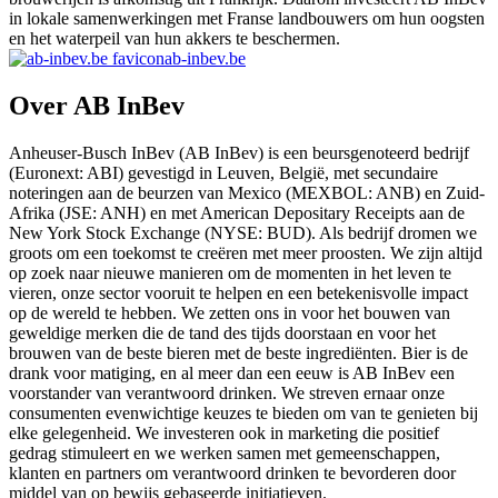
in lokale samenwerkingen met Franse landbouwers om hun oogsten
en het waterpeil van hun akkers te beschermen.
ab-inbev.be
Over AB InBev
Anheuser-Busch InBev (AB InBev) is een beursgenoteerd bedrijf
(Euronext: ABI) gevestigd in Leuven, België, met secundaire
noteringen aan de beurzen van Mexico (MEXBOL: ANB) en Zuid-
Afrika (JSE: ANH) en met American Depositary Receipts aan de
New York Stock Exchange (NYSE: BUD). Als bedrijf dromen we
groots om een toekomst te creëren met meer proosten. We zijn altijd
op zoek naar nieuwe manieren om de momenten in het leven te
vieren, onze sector vooruit te helpen en een betekenisvolle impact
op de wereld te hebben. We zetten ons in voor het bouwen van
geweldige merken die de tand des tijds doorstaan en voor het
brouwen van de beste bieren met de beste ingrediënten. Bier is de
drank voor matiging, en al meer dan een eeuw is AB InBev een
voorstander van verantwoord drinken. We streven ernaar onze
consumenten evenwichtige keuzes te bieden om van te genieten bij
elke gelegenheid. We investeren ook in marketing die positief
gedrag stimuleert en we werken samen met gemeenschappen,
klanten en partners om verantwoord drinken te bevorderen door
middel van op bewijs gebaseerde initiatieven.