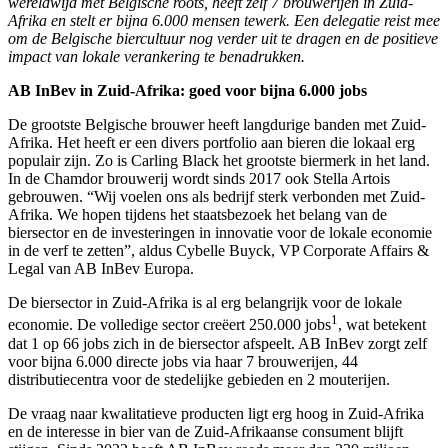
wereldwijd met Belgische roots, heeft zelf 7 brouwerijen in Zuid-
Afrika en stelt er bijna 6.000 mensen tewerk. Een delegatie reist mee
om de Belgische biercultuur nog verder uit te dragen en de positieve
impact van lokale verankering te benadrukken.
AB InBev in Zuid-Afrika: goed voor bijna 6.000 jobs
De grootste Belgische brouwer heeft langdurige banden met Zuid-
Afrika. Het heeft er een divers portfolio aan bieren die lokaal erg
populair zijn. Zo is Carling Black het grootste biermerk in het land.
In de Chamdor brouwerij wordt sinds 2017 ook Stella Artois
gebrouwen. “Wij voelen ons als bedrijf sterk verbonden met Zuid-
Afrika. We hopen tijdens het staatsbezoek het belang van de
biersector en de investeringen in innovatie voor de lokale economie
in de verf te zetten”, aldus Cybelle Buyck, VP Corporate Affairs &
Legal van AB InBev Europa. ​
De biersector in Zuid-Afrika is al erg belangrijk voor de lokale
1
economie. De volledige sector creëert 250.000 jobs
, wat betekent
dat 1 op 66 jobs zich in de biersector afspeelt. AB InBev zorgt zelf
voor bijna 6.000 directe jobs via haar 7 brouwerijen, 44
distributiecentra voor de stedelijke gebieden en 2 mouterijen.
De vraag naar kwalitatieve producten ligt erg hoog in Zuid-Afrika
en de interesse in bier van de Zuid-Afrikaanse consument blijft