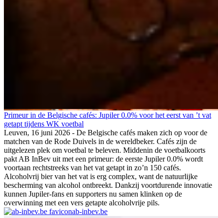
Primeur in de Belgische cafés: Jupiler 0.0% voor het eerst van ’t vat
getapt tijdens WK voetbal
Leuven, 16 juni 2026 - De Belgische cafés maken zich op voor de
matchen van de Rode Duivels in de wereldbeker. Cafés zijn de
uitgelezen plek om voetbal te beleven. Middenin de voetbalkoorts
pakt AB InBev uit met een primeur: de eerste Jupiler 0.0% wordt
voortaan rechtstreeks van het vat getapt in zo’n 150 cafés.
Alcoholvrij bier van het vat is erg complex, want de natuurlijke
bescherming van alcohol ontbreekt. Dankzij voortdurende innovatie
kunnen Jupiler-fans en supporters nu samen klinken op de
overwinning met een vers getapte alcoholvrije pils.
ab-inbev.be