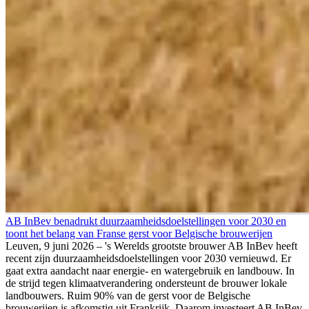
AB InBev benadrukt duurzaamheidsdoelstellingen voor 2030 en
toont het belang van Franse gerst voor Belgische brouwerijen
Leuven, 9 juni 2026 – 's Werelds grootste brouwer AB InBev heeft
recent zijn duurzaamheidsdoelstellingen voor 2030 vernieuwd. Er
gaat extra aandacht naar energie- en watergebruik en landbouw. In
de strijd tegen klimaatverandering ondersteunt de brouwer lokale
landbouwers. Ruim 90% van de gerst voor de Belgische
brouwerijen is afkomstig uit Frankrijk. Daarom investeert AB InBev