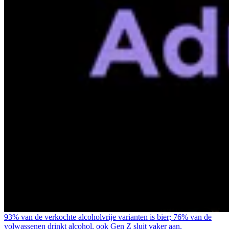
93% van de verkochte alcoholvrije varianten is bier; 76% van de
volwassenen drinkt alcohol, ook Gen Z sluit vaker aan.