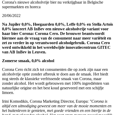
Corona's nieuwe alcoholvrije bier nu verkrijgbaar in Belgische
supermarkten en horeca
20/06/2022
Na Jupiler 0,0%, Hoegaarden 0,0%, Leffe 0,0% en Stella Artois
0,0% lanceert AB InBev een nieuwe alcoholvrije variant voor
haar bier Corona: Corona Cero. De brouwer beantwoordt
hiermee aan de vraag van de consument naar meer variëteit en
zet zo verder in op verantwoord alcoholgebruik. Corona Cero
werd ontwikkeld in het wereldwijde innovatiecentrum GITEC
van AB InBev in Leuven.
​
Zomerse smaak, 0,0% alcohol
​
Corona Cero richt zich tot consumenten die op zoek zijn naar een
alcoholvrije optie zonder afbreuk te doen aan de smaak. Het biedt
nog steeds de klassieke verfrissende smaak van Corona, maar
zonder alcohol. Het wordt gebrouwen met 100% ingrediënten van
natuurlijke origine en het best koud geserveerd met een schijfje
limoen. ​
Irini Komodikis, Corona Marketing Director, Europa:
"Corona is
altijd een uitnodiging geweest om meer van de mooie momenten en
het buitenleven te genieten, met goede vrienden en een biertje in de