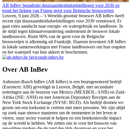
AB InBev benadrukt duurzaamheidsdoelstellingen voor 2030 en
toont het belang van Franse gerst voor Belgische brouwerijen
Leuven, 9 juni 2026 – 's Werelds grootste brouwer AB InBev heeft
recent zijn duurzaamheidsdoelstellingen voor 2030 vernieuwd. Er
gaat extra aandacht naar energie- en watergebruik en landbouw. In
de strijd tegen klimaatverandering ondersteunt de brouwer lokale
landbouwers. Ruim 90% van de gerst voor de Belgische
brouwerijen is afkomstig uit Frankrijk. Daarom investeert AB InBev
in lokale samenwerkingen met Franse landbouwers om hun oogsten
en het waterpeil van hun akkers te beschermen.
ab-inbev.be
Over AB InBev
Anheuser-Busch InBev (AB InBev) is een beursgenoteerd bedrijf
(Euronext: ABI) gevestigd in Leuven, België, met secundaire
noteringen aan de beurzen van Mexico (MEXBOL: ANB) en Zuid-
Afrika (JSE: ANH) en met American Depositary Receipts aan de
New York Stock Exchange (NYSE: BUD). Als bedrijf dromen we
groots om een toekomst te creëren met meer proosten. We zijn altijd
op zoek naar nieuwe manieren om de momenten in het leven te
vieren, onze sector vooruit te helpen en een betekenisvolle impact
op de wereld te hebben. We zetten ons in voor het bouwen van
geweldige merken die de tand des tijds doorstaan en voor het