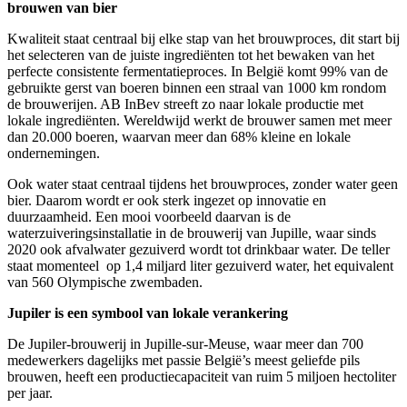
brouwen van bier
Kwaliteit staat centraal bij elke stap van het brouwproces, dit start bij
het selecteren van de juiste ingrediënten tot het bewaken van het
perfecte consistente fermentatieproces. In België komt 99% van de
gebruikte gerst van boeren binnen een straal van 1000 km rondom
de brouwerijen. AB InBev streeft zo naar lokale productie met
lokale ingrediënten. Wereldwijd werkt de brouwer samen met meer
dan 20.000 boeren, waarvan meer dan 68% kleine en lokale
ondernemingen.
Ook water staat centraal tijdens het brouwproces, zonder water geen
bier. Daarom wordt er ook sterk ingezet op innovatie en
duurzaamheid. Een mooi voorbeeld daarvan is de
waterzuiveringsinstallatie in de brouwerij van Jupille, waar sinds
2020 ook afvalwater gezuiverd wordt tot drinkbaar water. De teller
staat momenteel ​ op 1,4 miljard liter gezuiverd water, het equivalent
van 560 Olympische zwembaden.
Jupiler is een symbool van lokale verankering
De Jupiler-brouwerij in Jupille-sur-Meuse, waar meer dan 700
medewerkers dagelijks met passie België’s meest geliefde pils
brouwen, heeft een productiecapaciteit van ruim 5 miljoen hectoliter
per jaar.