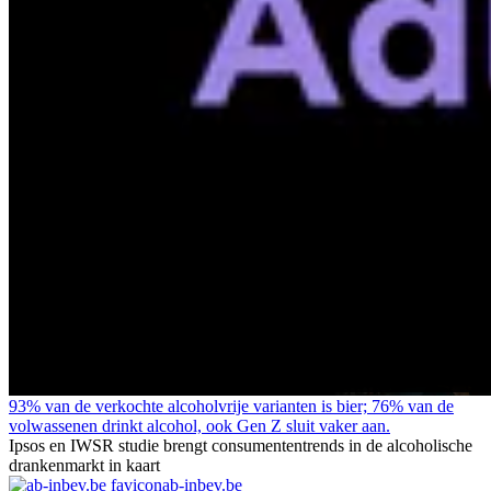
93% van de verkochte alcoholvrije varianten is bier; 76% van de
volwassenen drinkt alcohol, ook Gen Z sluit vaker aan.
Ipsos en IWSR studie brengt consumententrends in de alcoholische
drankenmarkt in kaart
ab-inbev.be