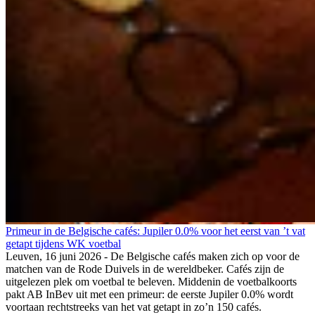
Primeur in de Belgische cafés: Jupiler 0.0% voor het eerst van ’t vat
getapt tijdens WK voetbal
Leuven, 16 juni 2026 - De Belgische cafés maken zich op voor de
matchen van de Rode Duivels in de wereldbeker. Cafés zijn de
uitgelezen plek om voetbal te beleven. Middenin de voetbalkoorts
pakt AB InBev uit met een primeur: de eerste Jupiler 0.0% wordt
voortaan rechtstreeks van het vat getapt in zo’n 150 cafés.